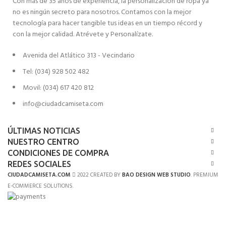
Con más de 35 años de experiencia, la personalización de ropa ya
no es ningún secreto para nosotros. Contamos con la mejor
tecnología para hacer tangible tus ideas en un tiempo récord y
con la mejor calidad. Atrévete y Personalízate.
Avenida del Atlático 313 - Vecindario
Tel: (034) 928 502 482
Movil: (034) 617 420 812
info@ciudadcamiseta.com
ÚLTIMAS NOTICIAS
NUESTRO CENTRO
CONDICIONES DE COMPRA
REDES SOCIALES
CIUDADCAMISETA.COM
2022 CREATED BY
BAO DESIGN WEB STUDIO
. PREMIUM
E-COMMERCE SOLUTIONS.