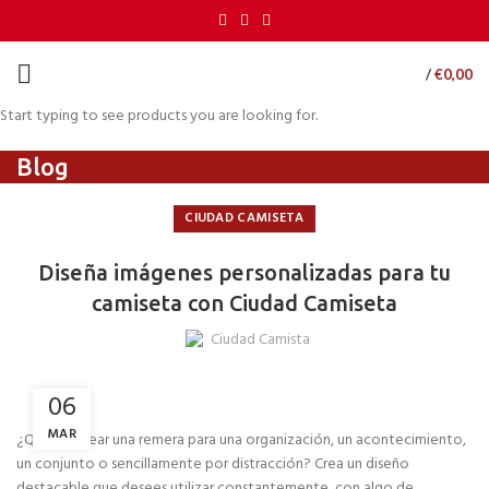
/
€
0,00
Start typing to see products you are looking for.
Blog
CIUDAD CAMISETA
Diseña imágenes personalizadas para tu
camiseta con Ciudad Camiseta
Ciudad Camista
06
MAR
¿Quieres crear una remera para una organización, un acontecimiento,
un conjunto o sencillamente por distracción? Crea un diseño
destacable que desees utilizar constantemente, con algo de