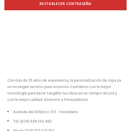
RESTABLECER CONTRASEÑA
Con más de 35 años de experiencia, la personalización de ropa ya
no es ningún secreto para nosotros. Contamos con la mejor
tecnología para hacer tangible tus ideas en un tiempo récord y
con la mejor calidad. Atrévete y Personalízate.
Avenida del Atlático 313 - Vecindario
Tel: (034) 928 502 482
Movil: (034) 617 420 812